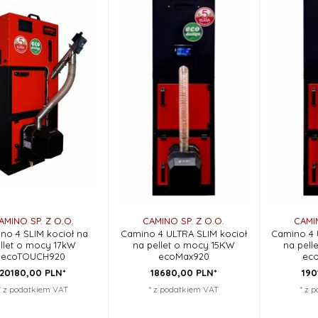
AMINO SP. Z O.O.
CAMINO SP. Z O.O.
CAMIN
no 4 SLIM kocioł na
Camino 4 ULTRA SLIM kocioł
Camino 4 
llet o mocy 17kW
na pellet o mocy 15KW
na pell
ecoTOUCH920
ecoMax920
ec
20180,
00
PLN*
18680,
00
PLN*
190
* z podatkiem VAT
* z podatkiem VAT
* z 