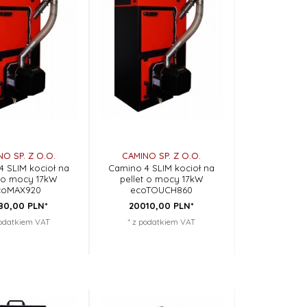
O SP. Z O.O.
CAMINO SP. Z O.O.
 SLIM kocioł na
Camino 4 SLIM kocioł na
t o mocy 17kW
pellet o mocy 17kW
coMAX920
ecoTOUCH860
80,
00
PLN*
20010,
00
PLN*
podatkiem VAT
* z podatkiem VAT