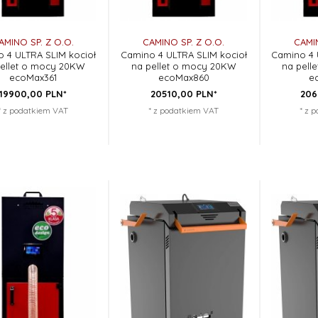
AMINO SP. Z O.O.
CAMINO SP. Z O.O.
CAMIN
 4 ULTRA SLIM kocioł
Camino 4 ULTRA SLIM kocioł
Camino 4 
pellet o mocy 20KW
na pellet o mocy 20KW
na pell
ecoMax361
ecoMax860
e
19900,
00
PLN*
20510,
00
PLN*
206
* z podatkiem VAT
* z podatkiem VAT
* z 