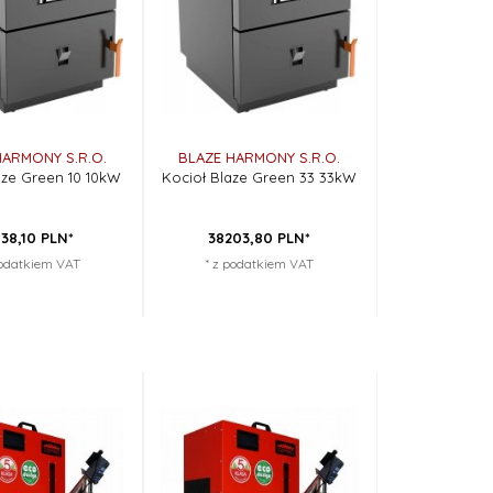
HARMONY S.R.O.
BLAZE HARMONY S.R.O.
aze Green 10 10kW
Kocioł Blaze Green 33 33kW
38,
10
PLN*
38203,
80
PLN*
podatkiem VAT
* z podatkiem VAT