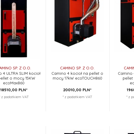
AMINO SP. Z O.O.
CAMINO SP. Z O.O.
CAMIN
 4 ULTRA SLIM kocioł
Camino 4 kocioł na pellet o
Camino 4
pellet o mocy 15KW
mocy 17kW ecoTOUCH860
pelle
ecoMax860
e
18510,
00
PLN*
20010,
00
PLN*
196
* z podatkiem VAT
* z podatkiem VAT
* z 