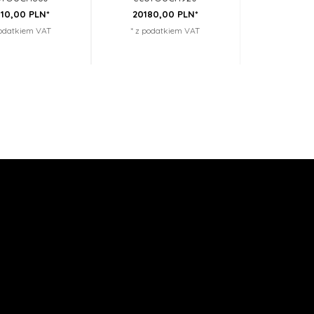
10,
00
PLN*
20180,
00
PLN*
podatkiem VAT
* z podatkiem VAT
mocjami oraz
ap okazji i