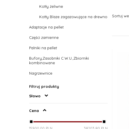
Kotły żeliwne
Sortuj w
Kotły Blaze zagazowujące na drewno
Adaptacje na pellet
Części zamienne
Palniki na pellet
Bufory,Zasobniki C.W.U.,Zbiorniki
kombinowane
Nagrzewnice
Filtruj produkty
Słowo
Cena
15900.00 PLN
38203.80 PLN