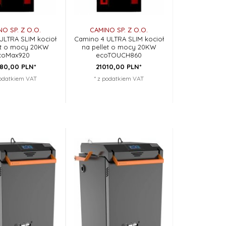
O SP. Z O.O.
CAMINO SP. Z O.O.
ULTRA SLIM kocioł
Camino 4 ULTRA SLIM kocioł
et o mocy 20KW
na pellet o mocy 20KW
coMax920
ecoTOUCH860
80,
00
PLN*
21010,
00
PLN*
podatkiem VAT
* z podatkiem VAT