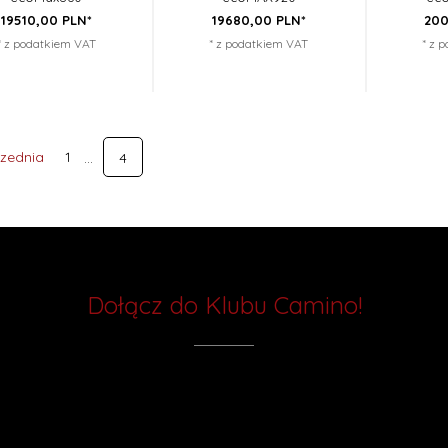
19510,
00
PLN*
19680,
00
PLN*
200
* z podatkiem VAT
* z podatkiem VAT
* z 
rzednia
1
4
Dołącz do Klubu Camino!
do naszego newslettera i bądź na bieżąco z najnowszymi ofertami, pro
 poradami w dziedzinie nowoczesnych rozwiązań grzewczych. Nie przeg
bądź zawsze krok przed innymi!