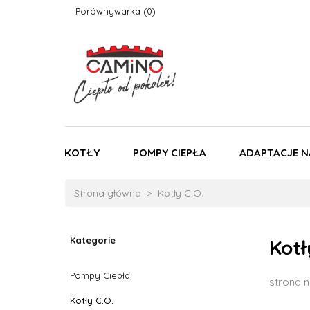
Porównywarka
KOTŁY
POMPY CIEPŁA
ADAPTACJE N
Strona główna
Kotły C.O.
Kategorie
Kotł
Pompy Ciepła
strona n
Kotły C.O.