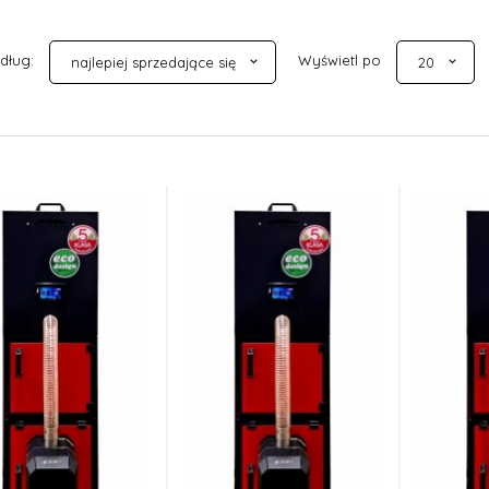
sort
pop
edług:
Wyświetl po
najlepiej sprzedające się
20