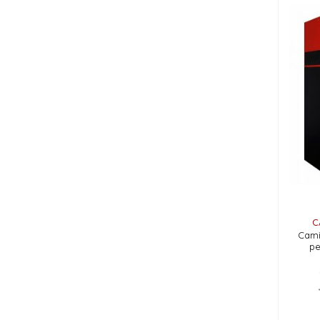
C
Cami
pe