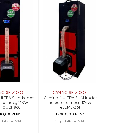
O SP. Z O.O.
CAMINO SP. Z O.O.
ULTRA SLIM kocioł
Camino 4 ULTRA SLIM kocioł
et o mocy 15KW
na pellet o mocy 17KW
oTOUCH860
ecoMax361
10,
00
PLN*
18900,
00
PLN*
podatkiem VAT
* z podatkiem VAT