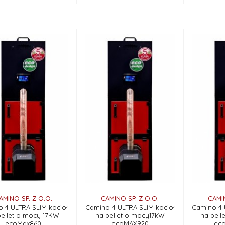
AMINO SP. Z O.O.
CAMINO SP. Z O.O.
CAMIN
 4 ULTRA SLIM kocioł
Camino 4 ULTRA SLIM kocioł
Camino 4 
pellet o mocy 17KW
na pellet o mocy17kW
na pell
ecoMax860
ecoMAX920
ec