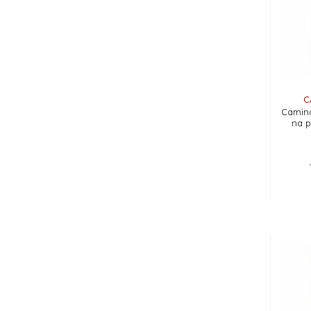
C
Camino
na 