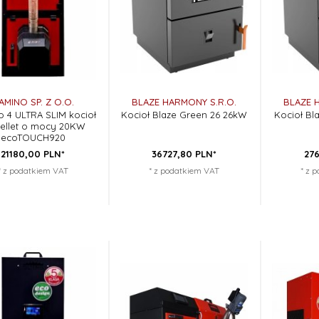
AMINO SP. Z O.O.
BLAZE HARMONY S.R.O.
BLAZE 
 4 ULTRA SLIM kocioł
Kocioł Blaze Green 26 26kW
Kocioł Bl
pellet o mocy 20KW
ecoTOUCH920
21180,
00
PLN*
36727,
80
PLN*
276
* z podatkiem VAT
* z podatkiem VAT
* z 