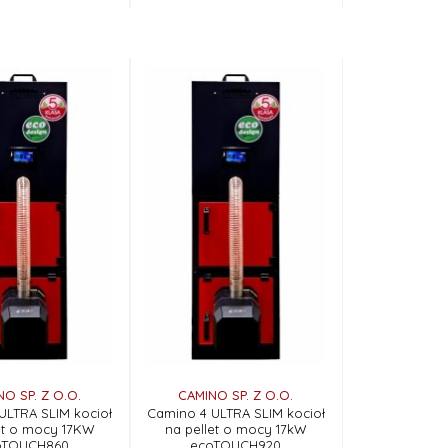
O SP. Z O.O.
CAMINO SP. Z O.O.
ULTRA SLIM kocioł
Camino 4 ULTRA SLIM kocioł
et o mocy 17KW
na pellet o mocy 17kW
oTOUCH860
ecoTOUCH920