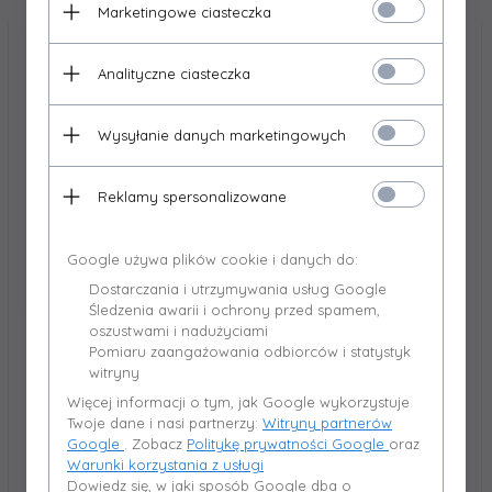
Marketingowe ciasteczka
Analityczne ciasteczka
Wysyłanie danych marketingowych
Reklamy spersonalizowane
Google używa plików cookie i danych do:
Dostarczania i utrzymywania usług Google
Śledzenia awarii i ochrony przed spamem,
oszustwami i nadużyciami
KIPI
KIPI
Pomiaru zaangażowania odbiorców i statystyk
Blacha wirnika od
Czujnik Spalin CT2s-2K 0,3m
witryny
wentylatora do palnika KIPI
Więcej informacji o tym, jak Google wykorzystuje
10-26kW
Twoje dane i nasi partnerzy:
Witryny partnerów
30,
75
PLN*
119,
90
PLN*
Google
. Zobacz
Politykę prywatności Google
oraz
* z podatkiem VAT
* z podatkiem VAT
Warunki korzystania z usługi
Dowiedz się, w jaki sposób Google dba o