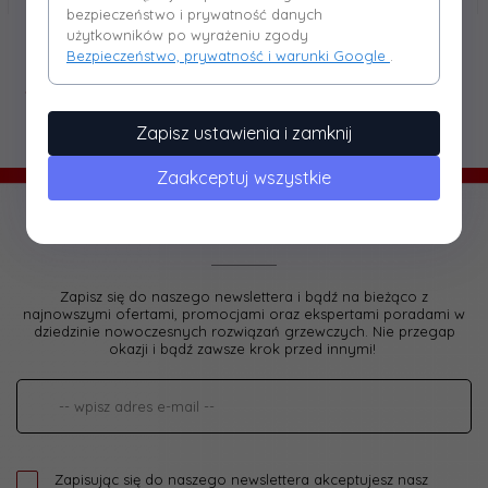
bezpieczeństwo i prywatność danych
użytkowników po wyrażeniu zgody
Bezpieczeństwo, prywatność i warunki Google
.
< Poprzednia
1
2
Zapisz ustawienia i zamknij
Zaakceptuj wszystkie
Dołącz do Klubu Camino!
Zapisz się do naszego newslettera i bądź na bieżąco z
najnowszymi ofertami, promocjami oraz ekspertami poradami w
dziedzinie nowoczesnych rozwiązań grzewczych. Nie przegap
okazji i bądź zawsze krok przed innymi!
Zapisując się do naszego newslettera akceptujesz nasz