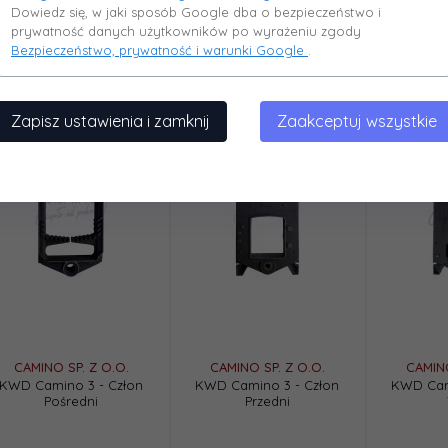
Dowiedz się, w jaki sposób Google dba o bezpieczeństwo i
prywatność danych użytkowników po wyrażeniu zgody
Bezpieczeństwo, prywatność i warunki Google
.
Zapisz ustawienia i zamknij
Zaakceptuj wszystkie
CAMINO SP. Z O.O.
CAMINO SP. Z O.O.
CAMINO
KWD Camino 3 - Człon
KWD Camino 3 - Człon
KWD Cam
Pośredni
Przedni