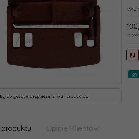
KWD C
100
* z pod
by dotyczące bezpieczeństwa i produktów
 produktu
Opinie Klientów