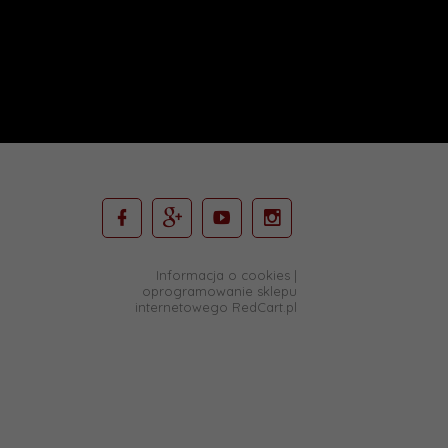
Informacja o cookies
|
oprogramowanie sklepu
internetowego
RedCart.pl