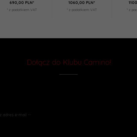
690,
00
PLN*
1060,
00
PLN*
1100
* z podatkiem VAT
* z podatkiem VAT
* z p
Dołącz do Klubu Camino!
do naszego newslettera i bądź na bieżąco z najnowszymi ofertami, pro
 poradami w dziedzinie nowoczesnych rozwiązań grzewczych. Nie przeg
bądź zawsze krok przed innymi!
ąc się do naszego newslettera akceptujesz nasz
Regulamin
i
Politykę P