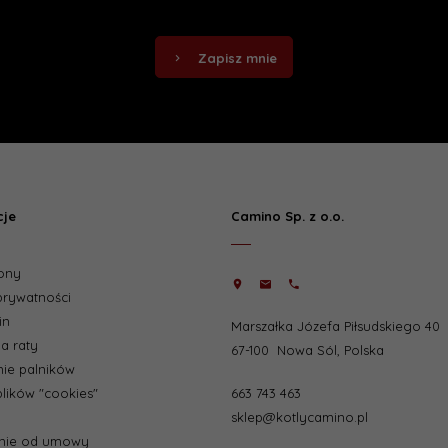
Zapisz mnie
cje
Camino Sp. z o.o.
ony
 prywatności
in
Marszałka Józefa Piłsudskiego 40
a raty
67-100
Nowa Sól
,
Polska
ie palników
663 743 463
plików "cookies"
sklep@kotlycamino.pl
enie od umowy