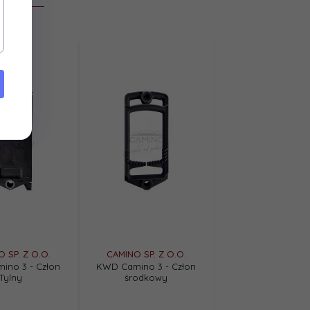
 SP. Z O.O.
CAMINO SP. Z O.O.
ino 3 - Człon
KWD Camino 3 - Człon
Tylny
środkowy