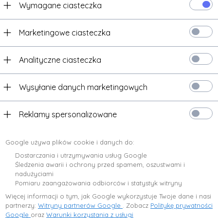
Wymagane ciasteczka
Marketingowe ciasteczka
Analityczne ciasteczka
CAMINO SP. Z O.O.
CAMINO SP. Z O.O.
Wysyłanie danych marketingowych
KWD Camino 3 - Człon Pośredni
KWD Camino 3 - Człon środ
Reklamy spersonalizowane
690,
00
PLN*
690,
00
PLN*
* z podatkiem VAT
* z podatkiem VAT
Google używa plików cookie i danych do:
Dostarczania i utrzymywania usług Google
Śledzenia awarii i ochrony przed spamem, oszustwami i
nadużyciami
Pomiaru zaangażowania odbiorców i statystyk witryny
Więcej informacji o tym, jak Google wykorzystuje Twoje dane i nasi
nci, którzy kupili ten produkt wybrali rów
partnerzy:
Witryny partnerów Google
. Zobacz
Politykę prywatności
Google
oraz
Warunki korzystania z usługi