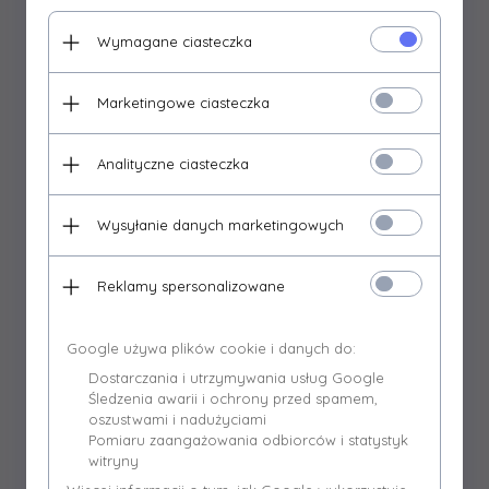
czyszczenia dzięki zastosowaniu innowacyjnego systemu
wspólnego obrotu komory paleniskowej i komory
Wymagane ciasteczka
nadmuchowej. Zastosowane rozwiązania gwarantują jego
bezawaryjną pracę oraz przedłużają jego żywotność.
Marketingowe ciasteczka
Rozwiązanie polegające na zastosowaniu rotacyjnej komory
spalania oraz komory nadmuchowej eliminuje wszelkie
problemy związane z narastaniem i gromadzeniem się zgorzeli
Analityczne ciasteczka
w obu komorach co pozwala na pracę palnika bez utraty mocy
a jednocześnie unikamy występującego w innych dostępnych
Wysyłanie danych marketingowych
na rynku palnikach tzw. problemu zapychania się komory.
Palnik wyposażony jest w automatyczną zapalarkę dzięki
której kocioł uruchamia się i wyłącza się w sposób
Reklamy spersonalizowane
samoczynny.
Google używa plików cookie i danych do:
Budowa palnika:
Dostarczania i utrzymywania usług Google
Śledzenia awarii i ochrony przed spamem,
oszustwami i nadużyciami
Pomiaru zaangażowania odbiorców i statystyk
witryny