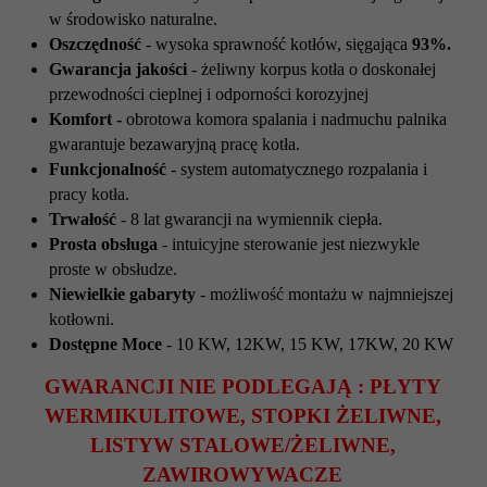
w środowisko naturalne.
Oszczędność
- wysoka sprawność kotłów, sięgająca
93%.
Gwarancja jakości
- żeliwny korpus kotła o doskonałej
przewodności cieplnej i odporności korozyjnej
Komfort -
obrotowa komora spalania i nadmuchu palnika
gwarantuje bezawaryjną pracę kotła.
Funkcjonalność
- system automatycznego rozpalania i
pracy kotła.
Trwałość
- 8 lat gwarancji na wymiennik ciepła.
Prosta obsługa
- intuicyjne sterowanie jest niezwykle
proste w obsłudze.
Niewielkie gabaryty
- możliwość montażu w najmniejszej
kotłowni.
Dostępne Moce
- 10 KW, 12KW, 15 KW, 17KW, 20 KW
GWARANCJI NIE PODLEGAJĄ : PŁYTY
WERMIKULITOWE, STOPKI ŻELIWNE,
LISTYW STALOWE/ŻELIWNE,
ZAWIROWYWACZE