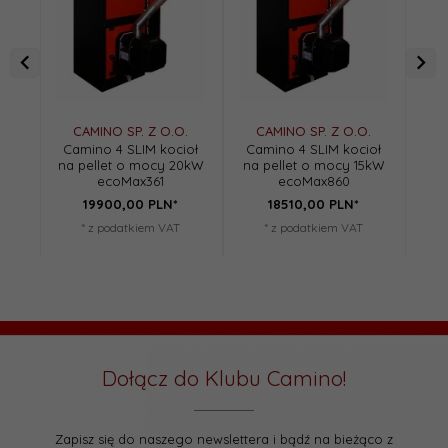
CAMINO SP. Z O.O.
CAMINO SP. Z O.O.
C
Camino 4 SLIM kocioł
Camino 4 SLIM kocioł
Cam
na pellet o mocy 20kW
na pellet o mocy 15kW
na 
ecoMax361
ecoMax860
19900,
00
PLN*
18510,
00
PLN*
* z podatkiem VAT
* z podatkiem VAT
Dołącz do Klubu Camino!
Zapisz się do naszego newslettera i bądź na bieżąco z