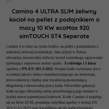
Camino 4 ULTRA SLIM żeliwny
kocioł na pellet z podajnikiem o
mocy 10 KW ecoMax 920
simTOUCH ST4 Seperate
Camino 4 to lider na rynku kotłów na pellet z podajnikiem o
unikalnej żeliwnej konstrukcji. Jako jedyni w Polsce
oferujemy niezawodny żeliwny kocioł centralnego ogrzewania
spełniający najnowsze normy spalin -
EcoDesign i 5 klasy
zgodnej z
PN-EN 303-5:2012
. Korpus kotła wykonany jest z
wysokiej jakości żeliwa charakteryzującego się doskonałą
przewodnością cieplną oraz trwałością gwarantującą
długoletnią i niezawodną pracę kotła. Niewielkie gabaryty
kotła są jego olbrzymią zaletą umożliwiającą jego montaż w
każdej nawet najmniejszej kotłowni. Kotły Camino 4 znajdują
się na liście ZUM, posiadają certyfikat zgodny z normą EN
303-5+A1:2025 oraz kwalifikują się do podwyższonego