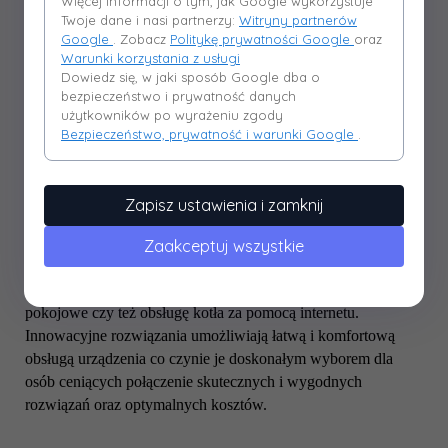
Więcej informacji o tym, jak Google wykorzystuje
Twoje dane i nasi partnerzy:
Witryny partnerów
Google
. Zobacz
Politykę prywatności Google
oraz
Warunki korzystania z usługi
Dowiedz się, w jaki sposób Google dba o
bezpieczeństwo i prywatność danych
użytkowników po wyrażeniu zgody
Bezpieczeństwo, prywatność i warunki Google
.
Sterowanie:
Szeroki wybór regulatorów zapewnia właściwe dostosowanie
Zapisz ustawienia i zamknij
ich do potrzeb klientów. W kotłach Camino 4 standardowo
montowane są dwa rodzaje sterowników zapewniając obsługę
Zaakceptuj wszystkie
pracy palnika oraz pomp CO. i CWU. Każdy ze sterowników
może być rozbudowywany o czujnik pogodowy, panele
pokojowe czy też obsługę kotła za pomocą internetu.
Innowacyjne rozwiązania umożliwiają łatwą i komfortową
obsługą urządzenia co czynie je doskonałym wyborem dla
osób ceniących połączenie skutecznych i wygodnych
rozwiązań oraz optymalnych kosztów.